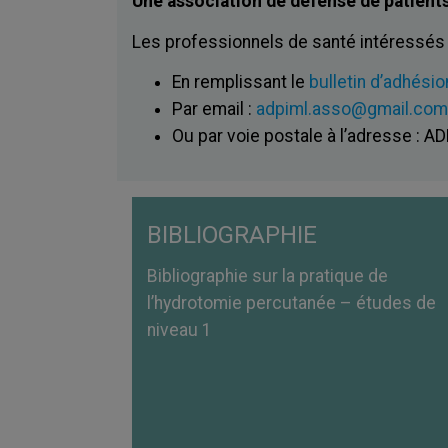
Une association de défense de patients
Les professionnels de santé intéressés
En remplissant le
bulletin d’adhésio
Par email :
adpiml.asso@gmail.com
Ou par voie postale à l’adresse : A
BIBLIOGRAPHIE
Bibliographie sur la pratique de
l’hydrotomie percutanée – études de
niveau 1