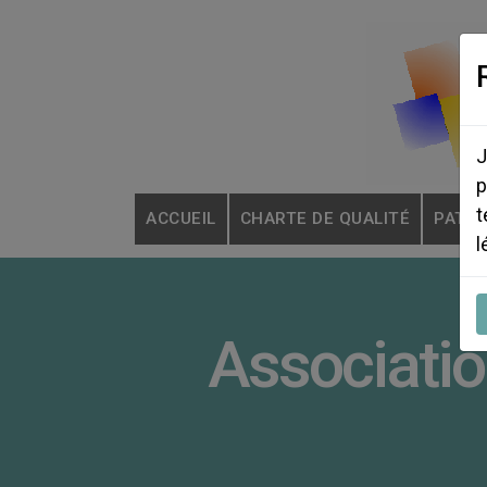
Skip
to
content
J
p
t
ACCUEIL
CHARTE DE QUALITÉ
PATH
l
Associatio