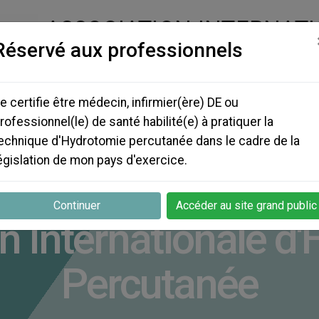
ASSOCIATION INTERNAT
Réservé aux professionnels
D'HYDROTOMIE PERCUT
(A.I.H.P)
e certifie être médecin, infirmier(ère) DE ou
rofessionnel(le) de santé habilité(e) à pratiquer la
echnique d'Hydrotomie percutanée dans le cadre de la
OLOGIES
TECHNIQUES
PRODUITS
INFORMATIO
égislation de mon pays d'exercice.
Continuer
Accéder au site grand public
n Internationale d
Percutanée