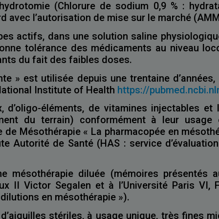
’hydrotomie (Chlorure de sodium 0,9 % : hydrata
d avec l’autorisation de mise sur le marché (AMM
pes actifs, dans une solution saline physiologique
 bonne tolérance des médicaments au niveau loco
nts du fait des faibles doses.
te » est utilisée depuis une trentaine d’années
National Institute of Health
https://pubmed.ncbi.n
x, d’oligo-éléments, de vitamines injectables et
itement du terrain) conformément à leur usage
se de Mésothérapie « La pharmacopée en mésothéra
e Autorité de Santé (HAS : service d’évaluation
ne mésothérapie diluée (mémoires présentés au
x II Victor Segalen et à l’Université Paris VI, 
 dilutions en mésothérapie »).
e d’aiguilles stériles, à usage unique, très fines