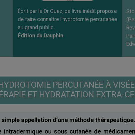
Écrit par le Dr Guez, ce livre inédit propose
Sto
de faire connaître l’hydrotomie percutanée
(Pe
au grand public.
Rev
Édition du Dauphin
Pai
Edw
L'HYDROTOMIE PERCUTANÉE À VISÉ
RAPIE ET HYDRATATION EXTRA-CE
 simple appellation d’une méthode thérapeutique.
ocale intradermique ou sous cutanée de médicame