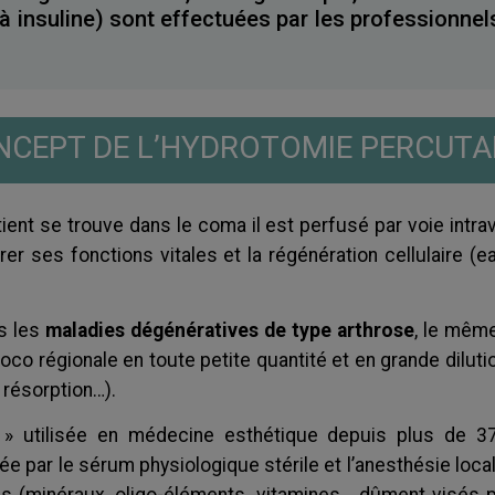
à insuline) sont effectuées par les professionnel
NCEPT DE L’HYDROTOMIE PERCUTA
nt se trouve dans le coma il est perfusé par voie intrav
urer ses fonctions vitales et la régénération cellulaire (e
s les
maladies dégénératives de type arthrose
, le même
loco régionale en toute petite quantité et en grande dilutio
 résorption…).
e
» utilisée en médecine esthétique depuis plus de 37
e par le sérum physiologique stérile et l’anesthésie locale
 (minéraux, oligo-éléments, vitamines… dûment visés pa