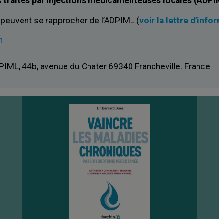
 traités par injections médicamenteuses locales (ADPIM
 peuvent se rapprocher de l’ADPIML (
voir la lettre d’info
n
DPIML, 44b, avenue du Chater 69340 Francheville. France