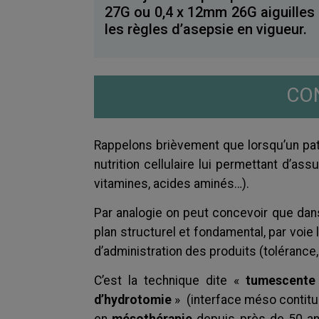
27G ou 0,4 x 12mm 26G aiguilles 
les règles d’asepsie en vigueur.
CO
Rappelons brièvement que lorsqu’un patie
nutrition cellulaire lui permettant d’ass
vitamines, acides aminés…).
Par analogie on peut concevoir que dan
plan structurel et fondamental, par voie 
d’administration des produits (tolérance,
C’est la technique dite «
t
umescent
d’hydrotomie
»
(interface méso contitué
en
mésothérapie
depuis près de 50 ans