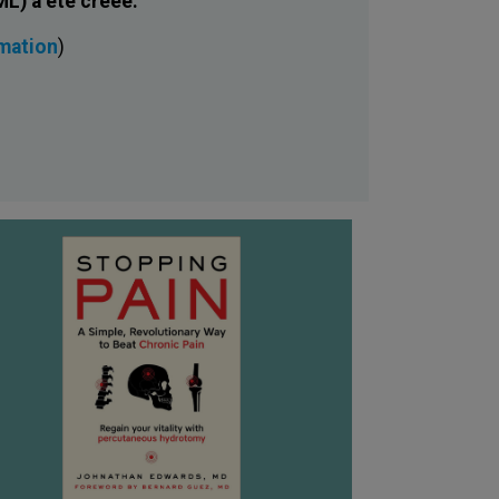
L) a été créée.
rmation
)