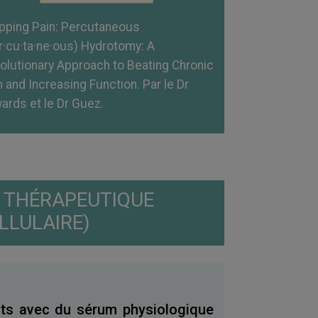
pping Pain: Percutaneous
r·cu·ta·ne·ous) Hydrotomy: A
olutionary Approach to Beating Chronic
n and Increasing Function. Par le Dr
ards et le Dr Guez.
E THÉRAPEUTIQUE
LLULAIRE)
nts avec du sérum physiologique