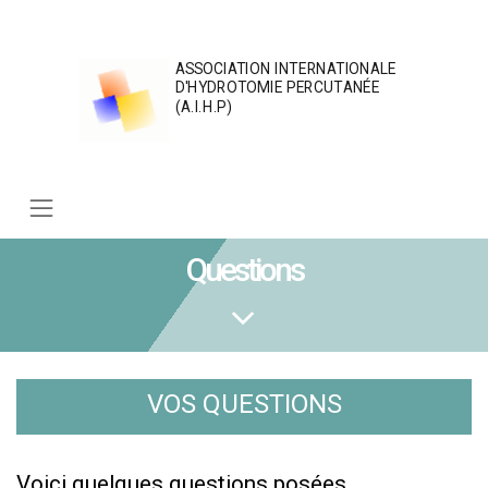
Skip
to
content
ASSOCIATION INTERNATIONALE
D'HYDROTOMIE PERCUTANÉE
(A.I.H.P)
Questions
VOS QUESTIONS
Voici quelques questions posées