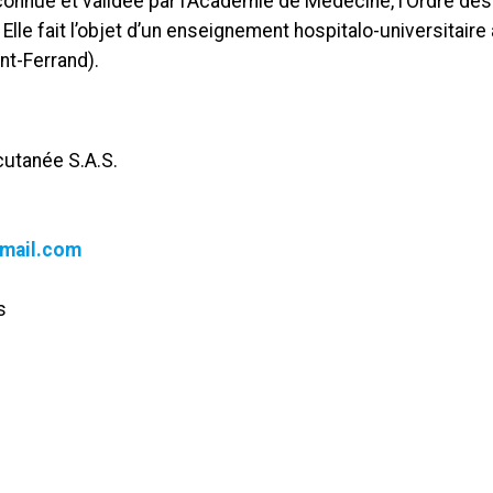
onnue et validée par l’Académie de Médecine, l’Ordre de
. Elle fait l’objet d’un enseignement hospitalo-universitair
nt-Ferrand).
cutanée S.A.S.
mail.com
s