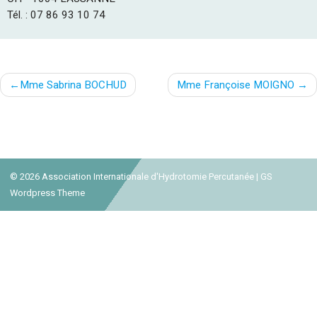
Tél. : 07 86 93 10 74
Navigation
Mme Sabrina BOCHUD
Mme Françoise MOIGNO
de
l’article
© 2026
Association Internationale d'Hydrotomie Percutanée
|
GS
Wordpress Theme