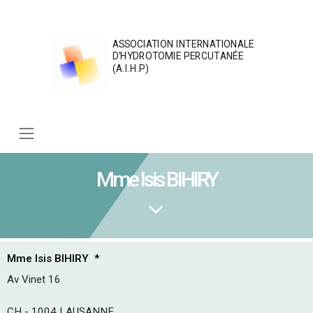
Skip
to
content
ASSOCIATION INTERNATIONALE
D'HYDROTOMIE PERCUTANÉE
(A.I.H.P)
Mme Isis BIHIRY
Mme
Isis
BIHIRY
*
Av Vinet 16
CH - 1004
LAUSANNE