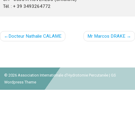
Tél. : + 39 3493264772
Navigation
Docteur Nathalie CALAME
Mr Marcos DRAKE
de
l’article
© 2026
Association Internationale d'Hydrotomie Percutanée
|
GS
Wordpress Theme