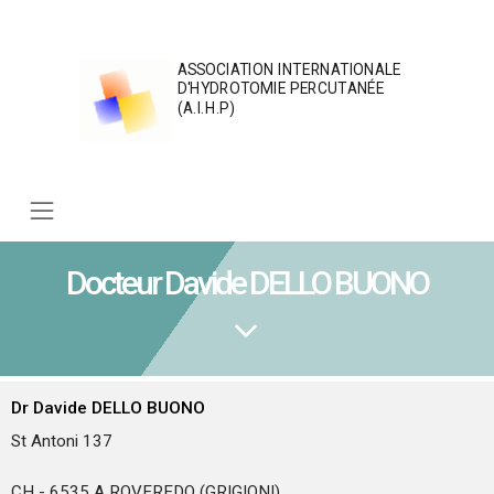
Skip
to
content
ASSOCIATION INTERNATIONALE
D'HYDROTOMIE PERCUTANÉE
(A.I.H.P)
Docteur Davide DELLO BUONO
Dr
Davide
DELLO BUONO
St Antoni 137
CH - 6535
A ROVEREDO (GRIGIONI)