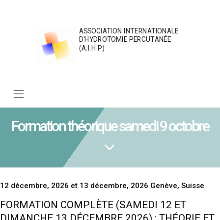
Skip
to
content
ASSOCIATION INTERNATIONALE
D'HYDROTOMIE PERCUTANÉE
(A.I.H.P)
Formation théorique samedi 9 octobre
12 décembre, 2026 et 13 décembre, 2026 Genève, Suisse
FORMATION COMPLÈTE (SAMEDI 12 ET
DIMANCHE 13 DÉCEMBRE 2026) : THÉORIE ET