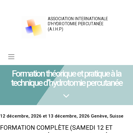
Skip
to
content
ASSOCIATION INTERNATIONALE
D'HYDROTOMIE PERCUTANÉE
(A.I.H.P)
Formation théorique et pratique à la
technique d’hydrotomie percutanée
12 décembre, 2026 et 13 décembre, 2026 Genève, Suisse
FORMATION COMPLÈTE (SAMEDI 12 ET